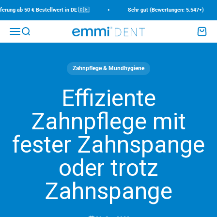
Zum Inhalt springen
•
rung ab 50 € Bestellwert in DE 🇩🇪
Sehr gut (Bewertungen: 5.547+)
Menü
Suche
Waren
emmi-dent
Zahnpflege & Mundhygiene
Effiziente
Zahnpflege mit
fester Zahnspange
oder trotz
Zahnspange