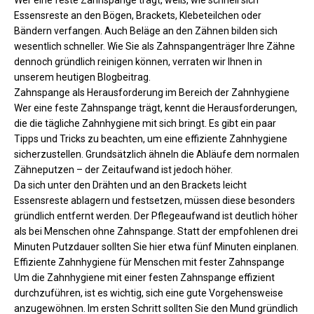
Wer eine feste Zahnspange trägt, weiß, wie schnell sich
Essensreste an den Bögen, Brackets, Klebeteilchen oder
Bändern verfangen. Auch Beläge an den Zähnen bilden sich
wesentlich schneller. Wie Sie als Zahnspangenträger Ihre Zähne
dennoch gründlich reinigen können, verraten wir Ihnen in
unserem heutigen Blogbeitrag.
Zahnspange als Herausforderung im Bereich der Zahnhygiene
Wer eine feste Zahnspange trägt, kennt die Herausforderungen,
die die tägliche Zahnhygiene mit sich bringt. Es gibt ein paar
Tipps und Tricks zu beachten, um eine effiziente Zahnhygiene
sicherzustellen. Grundsätzlich ähneln die Abläufe dem normalen
Zähneputzen – der Zeitaufwand ist jedoch höher.
Da sich unter den Drähten und an den Brackets leicht
Essensreste ablagern und festsetzen, müssen diese besonders
gründlich entfernt werden. Der Pflegeaufwand ist deutlich höher
als bei Menschen ohne Zahnspange. Statt der empfohlenen drei
Minuten Putzdauer sollten Sie hier etwa fünf Minuten einplanen.
Effiziente Zahnhygiene für Menschen mit fester Zahnspange
Um die Zahnhygiene mit einer festen Zahnspange effizient
durchzuführen, ist es wichtig, sich eine gute Vorgehensweise
anzugewöhnen. Im ersten Schritt sollten Sie den Mund gründlich