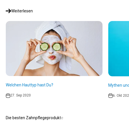
Weiterlesen
Welchen Hauttyp hast Du?
Mythen und
27. Sep 2020
6. Okt 20