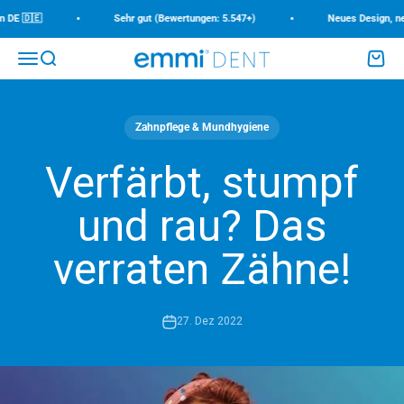
Zum Inhalt springen
•
•
DE 🇩🇪
Sehr gut (Bewertungen: 5.547+)
Neues Design, neue
Menü
Suche
Waren
emmi-dent
Zahnpflege & Mundhygiene
Verfärbt, stumpf
und rau? Das
verraten Zähne!
27. Dez 2022