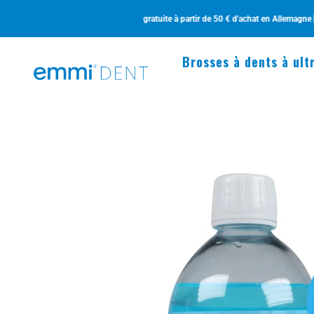
Passer au contenu
•
Livraison gratuite à partir de 50 € d'achat en Allemagne 🇩🇪
Brosses à dents à ult
emmi-dent