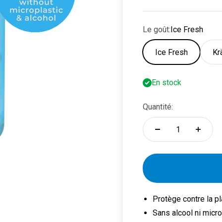
Le goût:
Ice Fresh
Ice Fresh
Kr
En stock
Quantité:
t 2
ment 3
Protège contre la pl
Sans alcool ni micr