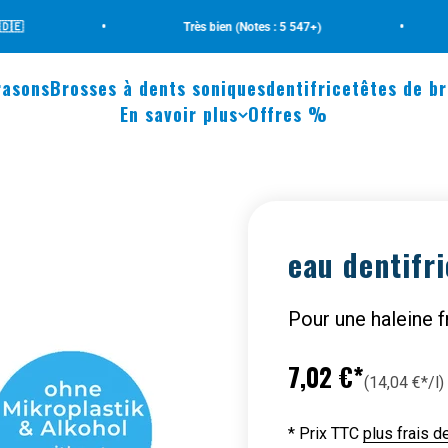
•
•
Très bien (Notes : 5 547+)
N
rasons
Brosses à dents soniques
dentifrice
têtes de b
En savoir plus
Offres %
eau dentifr
Pour une haleine f
Prix de vente
7,02 €*
(14,04 €*/l)
* Prix TTC
plus frais d