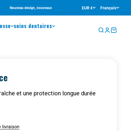
•
EUR €
Français
ouveau design, nouveaux points forts !
Livraison gratu
rosse
soins dentaires
Recherche
Connexion
Panier
ice
raîche et une protection longue durée
e livraison