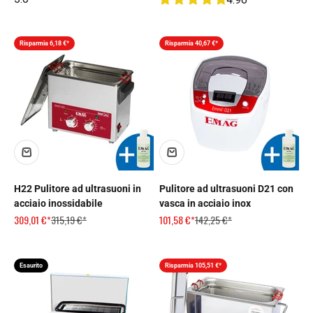
Risparmia 6,18 €*
Risparmia 40,67 €*
H22 Pulitore ad ultrasuoni in
Pulitore ad ultrasuoni D21 con
acciaio inossidabile
vasca in acciaio inox
Prezzo scontato
Prezzo
Prezzo scontato
Prezzo
309,01 €*
315,19 €*
101,58 €*
142,25 €*
Esaurito
Risparmia 105,51 €*