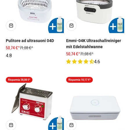
Pulitore ad ultrasuoni 04D
Emmi-04K Ultraschallreiniger
Prezzo scontato
Prezzo
50,74 €*
71,08 €*
mit Edelstahlwanne
Prezzo scontato
Prezzo
50,74 €*
71,08 €*
4.8
4.6
Risparmia 58,08 €*
Risparmia 10,17 €*