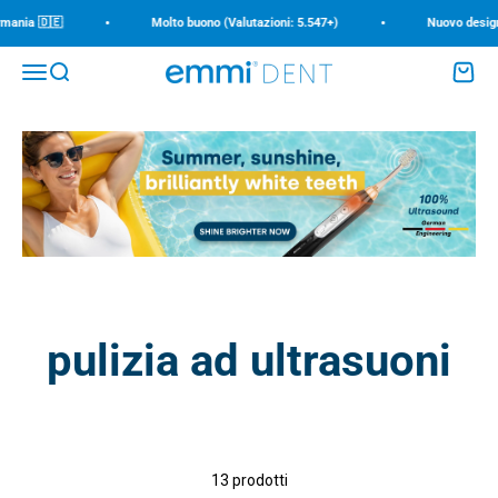
Vai al contenuto
•
•
nia 🇩🇪
Molto buono (Valutazioni: 5.547+)
Nuovo design, nu
Menù
Cerca
Carrell
emmi-dent
pulizia ad ultrasuoni
13 prodotti