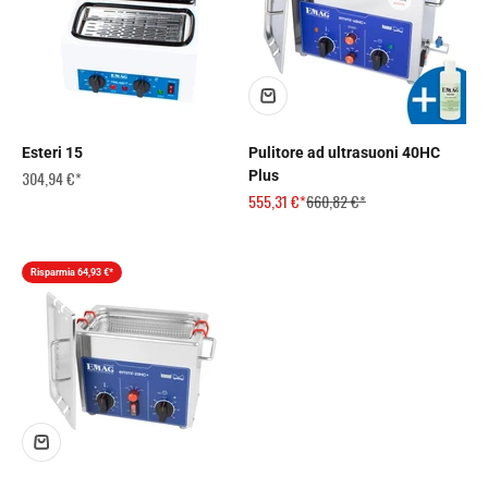
Esteri 15
Pulitore ad ultrasuoni 40HC
Prezzo scontato
304,94 €*
Plus
Prezzo scontato
Prezzo
555,31 €*
660,82 €*
Risparmia 64,93 €*