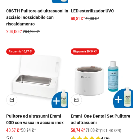
08STH Pulitore ad ultrasuoni in
LED esterilizador UVC
Prezzo scontato
Prezzo
acciaio inossidabile con
60,91 €*
71,08 €*
riscaldamento
Prezzo scontato
Prezzo
206,18 €*
264,26 €*
Risparmia 10,17 €*
Risparmia 20,34 €*
Pulitore ad ultrasuoni Emmi-
Emmi-One Dental Set Pulitore
03D con vasca in acciaio inox
ad ultrasuoni
Prezzo scontato
Prezzo
Prezzo scontato
Prezzo
40,57 €*
50,74 €*
50,74 €*
71,08 €*
(101,48 €*/l)
5.0
4.96