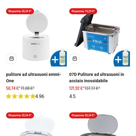
Risparmia 20,34 €*
Risparmia 15,25 €*
pulitore ad ultrasuoni emmi-
07D Pulitore ad ultrasuoni in
One
acciaio inossidabile
Prezzo scontato
Prezzo
Prezzo scontato
Prezzo
50,74 €*
71,08 €*
121,92 €*
137,17 €*
4.96
4.5
Risparmia 20,34 €*
Risparmia 20,34 €*