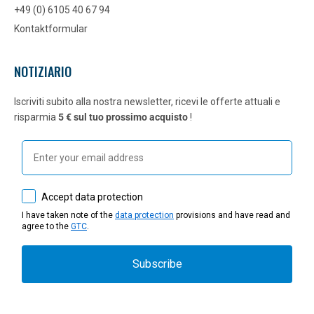
+49 (0) 6105 40 67 94
Kontaktformular
NOTIZIARIO
Iscriviti subito alla nostra newsletter, ricevi le offerte attuali e
risparmia
5 € sul tuo prossimo acquisto
!
Email
How would you like to hear from us?
Accept data protection
I have taken note of the
data protection
provisions and have read and
agree to the
GTC
.
Subscribe