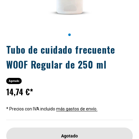
Ir al artículo 1
Tubo de cuidado frecuente
WOOF Regular de 250 ml
Agotado
Precio de oferta
14,74 €*
* Precios con IVA incluido
más gastos de envío.
Agotado