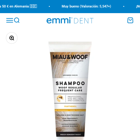
Ir al contenido
•
•
 50 € en Alemania 🇩🇪
Muy bueno (Valoración: 5,547+)
¡Nue
Menú
Buscar
Carrito
emmi-dent
Zoom