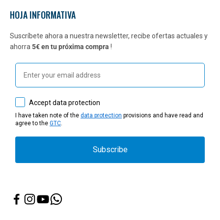
HOJA INFORMATIVA
Suscríbete ahora a nuestra newsletter, recibe ofertas actuales y
ahorra
5€ en tu próxima compra
!
Email
How would you like to hear from us?
Accept data protection
I have taken note of the
data protection
provisions and have read and
agree to the
GTC
.
Subscribe