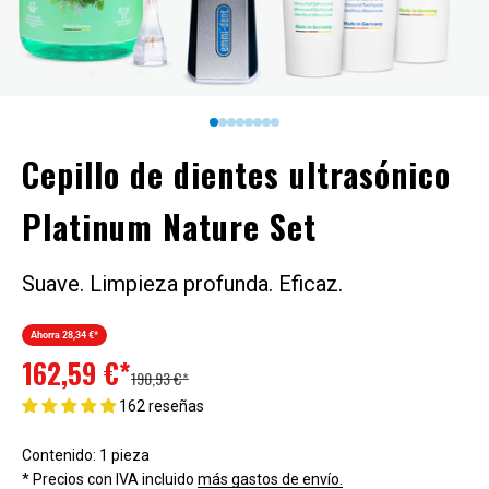
Ir al artículo 1
1
1
1
1
1
1
1
Cepillo de dientes ultrasónico
Platinum Nature Set
Suave. Limpieza profunda. Eficaz.
Ahorra 28,34 €*
Precio de oferta
162,59 €*
Precio normal
190,93 €*
162 reseñas
Contenido: 1 pieza
* Precios con IVA incluido
más gastos de envío.